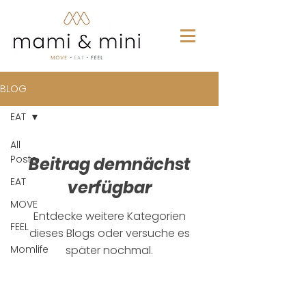
BLOG
EAT
All
Posts
Beitrag demnächst
EAT
verfügbar
MOVE
Entdecke weitere Kategorien
FEEL
dieses Blogs oder versuche es
Momlife
später nochmal.