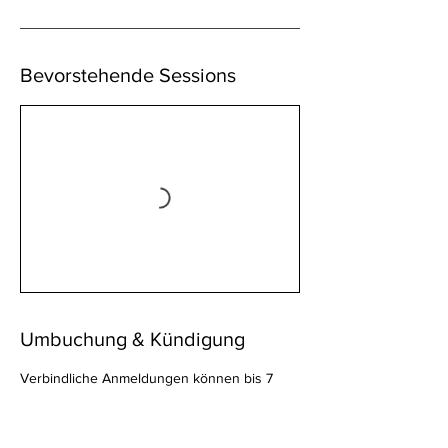
Bevorstehende Sessions
Umbuchung & Kündigung
Verbindliche Anmeldungen können bis 7
Tage vor Kursstart kostenfrei storniert
werden. Bei Fragen oder Problemen kannst
du dich gerne an mich wenden.